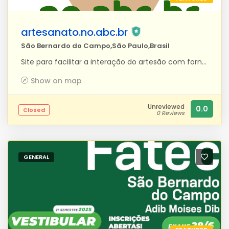
artesanato.no.abc.br
São Bernardo do Campo,São Paulo,Brasil
Site para facilitar a interação do artesão com fornecedores de matéria-prima para confecção de seus produtos. A importância desta proposta deve-se à compreensão das necessidades do nicho dos artesãos e das utilidades da internet, buscando desenvolver um site que possibilite ampliar a divulgação dos artesãos e seus trabalhos e que, em parte, solucione o problema de visibilidade.
Show on map
Unreviewed
0.0
Closed
0 Reviews
GENERAL