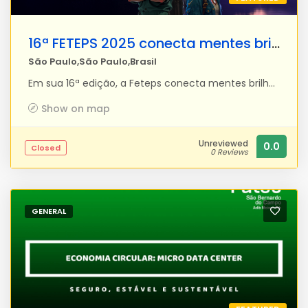
16ª FETEPS 2025 conecta mentes brilhantes a desafios reais
São Paulo,São Paulo,Brasil
Em sua 16ª edição, a Feteps conecta mentes brilhantes a desafios reais, incentivando estudantes a criarem projetos com impacto no mercado e na sociedade. Aqui, startups nascem, ideias ganham vida e o futuro é moldado por jovens talentos.
Show on map
Unreviewed
0.0
Closed
0 Reviews
GENERAL