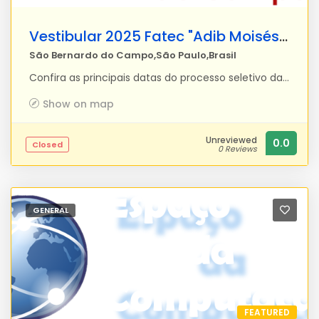
Vestibular 2025 Fatec "Adib Moisés Dib" (Fatec SBC)
São Bernardo do Campo,São Paulo,Brasil
Confira as principais datas do processo seletivo das Fatecs 14 até 18 de novembro Inscrições para isenção/redução de taxa e envio da documentação via upload 14 de novembro a 12 de dezembro – até 15 horas Inscrições processo seletivo 27 de novembro Resultado isenção redução 28 e 29 de novembro Recurso isenção redução 6 de dezembro Publicação resultado recurso isenção 3 de janeiro de 2025 – a partir de 17 horas Divulgação dos locais de prova 12 de janeiro de 2025 – às 13 horas Exame 13 de janeiro de 2025 Divulgação do espelho da prova 15 de janeiro de 2025 – a partir de 17 horas Divulgação do gabarito oficial 4 de fevereiro de 2025 Publicação da classificação geral e primeira chamada para matrículas 05 a 07 de fevereiro de 2025 Matrícula da primeira chamada A FATEC-SBC – Faculdade de Tecnologia de São Bernardo do Campo “Adib Moisés Dib” é uma unidade de ensino do Centro Estadual de Educação Tecnológica Paula Souza, e tem por finalidade oferecer cursos superiores de Tecnologia, gratuitos, com duração de 3 anos, nas áreas de Automação Industrial, Informática para Negócios, Gestão Empresarial e Manufatura Avançada. Suas atividades tiveram início em 01 de Agosto de 2005, inicialmente com o curso de Informática com Ênfase em Gestão de Negócios, com 40 vagas para o período Vespertino e 40 vagas para o período noturno. O curso de Eletrônica – Modalidade Automação Industrial iniciou a sua primeira turma no primeiro semestre de 2006, oferecendo 40 vagas para o período matutino. No primeiro semestre de 2009 iniciou-se a primeira turma do curso de Eletrônica – Modalidade Automação Industrial no período noturno , também com 40 vagas. No 2°semestre de 2015 foi implantado o Curso Superior de Tecnologia em Gestão Empresarial, com 40 vagas semestrais na modalidade a distância. No 2°semestre de 2020 foi implantado o Curso Superior de Tecnologia em Manufatura Avançada, com 40 vagas semestrais para o período noturno. Atualmente, com quase 1000 alunos matriculados, a FATEC SBC passou por várias mudanças, como a reformulação das estruturas curriculares de ambos os cursos, visando sua atualização face às novas demandas do meio empresarial. O Tecnólogo Um profissional pronto para o mercado de trabalho, com formação para projetar e gerenciar sistemas, nas áreas de Informática e Automação Industrial. Um profissional que sabe posicionar-se de maneira critica face às novas tecnologias, sabendo escolher a que é mais adequada levando em conta os aspectos técnicos, humanos e econômicos. Essa modalidade de graduação visa formar profissionais para atender campos específicos do mercado de trabalho. Por ser um profissional de nível superior, os tecnólogos podem dar continuidade a seus estudos cursando a pós-graduação Stricto Sensu (Mestrado e Doutorado) e Lato Sensu (Especialização). Além disso, podem se candidatar a cargos públicos e privados em que a exigência seja ter o nível superior completo. A designação atual da profissão foi estabelecida pelo Decreto 2.208 de 17 de abril de 1997 (complementado pelo Decreto 5.154 de 23 de julho de 2004). De acordo com o artigo 2 (incisos I a V) da resolução 3 do Conselho Nacional de Educação, Art. 2º Os cursos de educação profissional de nível tecnológico serão designados como cursos superiores de tecnologia e deverão: incentivar o desenvolvimento da capacidade empreendedora e da compreensão do processo tecnológico, em suas causas e efeitos; incentivar a produção e a inovação científico-tecnológica, e suas respectivas aplicações no mundo do trabalho; desenvolver competências profissionais tecnológicas, gerais e específicas, para a gestão de processos e a produção de bens e serviços; propiciar a compreensão e a avaliação dos impactos sociais, econômicos e ambientais resultantes da produção, gestão e incorporação de novas tecnologias; promover a capacidade de continuar aprendendo e de acompanhar as mudanças nas condições de trabalho, bem como propiciar o o prosseguimento de estudos em cursos de pós-graduação. A missão da FATEC São Bernardo do Campo é trabalhar para que tudo isso possa se tornar realidade.
Show on map
Unreviewed
0.0
Closed
0 Reviews
GENERAL
FEATURED