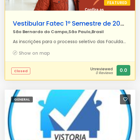
FEATURED
Vestibular Fatec 1º Semestre de 2026
São Bernardo do Campo,São Paulo,Brasil
As inscrições para o processo seletivo das Faculdades de Tecnologia do Estado de São Paulo (Fatecs) estão abertas e podem ser feitas até as 15 horas de 7 de novembro, pelo site vestibular.fatec.sp.gov.br. A taxa de inscrição é de R$ 47. Para o primeiro semestre de 2026, as Fatecs oferecem um total de 20.375 vagas, sendo 7.870 destinadas aos candidatos do Provão Paulista. Entre as novidades estão a criação de novos cursos de bacharelado e engenharia, bem como a implantação das Fatecs Ilha Solteira, Paulínia e Suzano. O exame será no dia 14 de dezembro.
Show on map
Unreviewed
0.0
Closed
0 Reviews
GENERAL