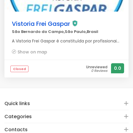
Vistoria Frei Gaspar
São Bernardo do Campo,São Paulo,Brasil
A Vistoria Frei Gaspar é constituída por profissionais com experiência no segmento automotivo, em especial, no segmento de laudos e vistorias de veículos automotores. Acreditamos que não há autonomia e motivação em uma empresa, sem relações de confiança. E é exatamente isso que buscamos estabelecer sempre com a nossa equipe e nossos clientes.
Show on map
Unreviewed
0.0
Closed
0 Reviews
Quick links
Categories
Contacts