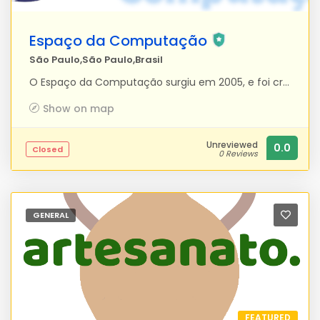
Espaço da Computação
São Paulo,São Paulo,Brasil
O Espaço da Computação surgiu em 2005, e foi criado por mim, Fernanda C. M. Richter Cardoso, por alguns anos, atuei como Instrutora de Computação em Escolas de Computação, inclusive em escola própria, e também com aulas particulares in company. Em meio a isso as pessoas começaram a me perguntar se além de ensinar eu não realizava alguns tipos de serviços, como por exemplo, criação de sites, digitação, digitalização, ..., eu já realizava tudo isso, mas fazia apenas para uso pessoal, mas como cada vez mais muitas pessoas me pediam estes tipos de serviços então resolvi fazer de forma profissional, e foi assim que nasceu o Espaço da Computação. Com o passar do tempo o Espaço da Computação foi ficando mais conhecido, os clientes, diante dos bons serviços prestados e pela confiança passaram a indicar o Espaço da Computação e a demanda de serviço aumentou consideravelmente. Sendo assim, formalizei-me e passei a ter colaboradores na execução dos serviços, que trabalham de forma autônoma. Todos os colaboradores que formam nossa equipe, são selecionados com muito critério, busco sempre profissionais qualificados e experientes, para garantir ao nosso cliente a entrega de um serviço de qualidade, além de assegurar o sigilo das informações fornecidas e a integridade do material entregue pelo cliente. No Espaço da Computação cada cliente é tratado de forma individualizada, pois, cada um tem suas necessidades e buscamos sempre satisfazer o quer o cliente necessita e deseja. Missão do Espaço da Computação - Garantir muita qualidade e excelência na entrega de nossos serviços prestados e a fidelização de nossos clientes. Visão do Espaço da Computação - Ser referência em execução de serviços do nosso setor e ter uma abrangência maior Nacional.
Show on map
Unreviewed
0.0
Closed
0 Reviews
GENERAL
FEATURED