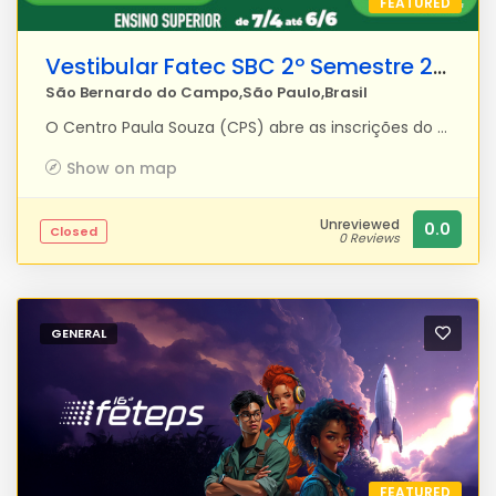
FEATURED
Vestibular Fatec SBC 2º Semestre 2025
São Bernardo do Campo,São Paulo,Brasil
O Centro Paula Souza (CPS) abre as inscrições do Vestibular das Faculdades de Tecnologia do Estado de São Paulo (Fatecs) para o segundo semestre de 2025, pelo site vestibular.fatec.sp.gov.br. O valor da taxa de inscrição é de R$ 50. A prova será aplicada no dia 29 de junho. O processo seletivo oferece 12.550 vagas para cursos superiores de tecnologia presenciais e a distância, gratuitos, distribuídas pelas 82 unidades do Estado de São Paulo. Fatec Adib Moisés Dib (Fatec SBC) cursos: Automação Industrial A automação é uma tecnologia que utiliza sistemas mecânicos, eletrônicos e computadorizados para a operação e controle da produção industrial. Por isso, física, eletricidade e cálculo são disciplinas fundamentais para o curso, assim como eletrônica analógica e digital. O aluno vai aprender a programar máquinas e microcontroladores, que são microprocessadores especializados para automação e controle de processos industriais. Estuda também o funcionamento de máquinas elétricas e das instalações elétricas industriais, além da aplicação dos conhecimentos de robótica e robôs para automatizar e otimizar a produção. A automação permite aumentar a eficiência e a produtividade, melhorando a competitividade. Os cursos Automação Industrial e Mecatrônica Industrial têm semelhanças. No entanto, enquanto Mecatrônica Industrial dá mais ênfase à mecânica, Automação Industrial tem foco na eletrônica. Informática para Negócios O curso une administração e informática. Entre as disciplinas relacionadas à administração de negócios estão: contabilidade, economia, estatística, matemática financeira, logística, gestão financeira e gestão de equipes. Na área de informática, o aluno vai aprender sobre linguagem de programação, segurança da informação, redes de computadores, banco de dados, engenharia de software etc. Para acompanhar o curso, o estudante precisará de conhecimentos de matemática (cálculo e algoritmos) e conhecimentos gerais. Manufatura Avançada O aluno aprenderá a transformar ambientes de manufatura convencional em ambientes mais tecnológicos. Estruturado por blocos temáticos direcionados a projetos, o conteúdo do curso é dividido em processos de manufatura, eletrônica e automação e áreas multidisciplinares. O aluno terá uma base de artes para desenho técnico, matemática para cálculos de projetos e gestão de carreira. O inglês para linguagem técnica também é uma disciplina recorrente no curso. Gestão Empresarial Contabilidade, economia e administração são as bases de Gestão Empresarial. Direito tributário, logística, empreendedorismo, gestão ambiental, comportamento organizacional (postura do profissional no ambiente de trabalho) e utilização de ferramentas de marketing para motivar e orientar os funcionários também fazem parte da formação. O aluno também aprende a elaborar o planejamento estratégico, que define os objetivos de uma empresa e traça as estratégias para alcançá-los usando os recursos disponíveis de maneira eficiente. A graduação tecnológica em Gestão Empresarial também é oferecida na modalidade a distância. O aluno estuda pela internet e realiza os exames em uma das unidades em que o curso é realizado presencialmente.
Show on map
Unreviewed
0.0
Closed
0 Reviews
GENERAL
FEATURED