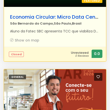
FEATURED
Economia Circular: Micro Data Center
São Bernardo do Campo,São Paulo,Brasil
Aluno da Fatec SBC apresenta TCC que viabiliza Datacenter (Micro Datacenter) internamente nas empresas ou pequenos empreendedores com notebooks usados. O projeto de pesquisa propõe a possibilidade de um datacenter sustentável a baixo custo, apresentando a configuração de hardware necessária e o passo a passo para a configuração da solução. O estado da arte consiste na utilização de um notebook usado (usualmente descartado por grandes empresas, mas que são ótimos para uso pessoal e para pequenas e médias empresas). Ele será utilizado por meio de conexão em fibra óptica com IP Fixo, sistema operacional para servidores Linux e software gratuito de controle para gerenciamento WEB. Notebooks de alto desempenho após poucos anos de uso costuma ser substituídos e revendidos, por serviços de e-commerce, a baixo custo. Mesmo usados, possuem uma obsolescência extensa, são confiáveis, estáveis, duram muito tempo e consomem pouca energia. São descartados por empresas, por exemplo, do ramo médico ou militar que utilizam tecnologia de ponta e possuem verba para reposição de equipamento a prazos que, para a realidade de empresas menores, podem ser considerados tecnologia avançada. Desta forma estes equipamentos estão ao alcance para pessoas jurídicas e físicas colaborando para a economia circular, pelo reaproveitamento de equipamentos que virariam lixo eletrônico e ainda apresentam eficiência de recursos. Eles permitem a configuração de servidores em diversas linguagens de programação, garantindo confidencialidade, integridade e disponibilidade. Além da pesquisa bibliográfica realizada, esse projeto apresentou uma pesquisa aplicada configurando um datacenter sustentável e documentando os passos necessários para que usuários dos mais diversos ramos de atividades usufruam desta solução. Esses notebooks passam por normas militares dos Estados Unidos (MIL-STD-810) para poderem ser utilizados em qualquer situação, dentro de limites extremos de temperatura, pressão e resistência e são descartados após 4 anos de uso, por obsolescência programada de software, mas o hardware resiste por 30 anos. Um simples e-mail local (São Paulo) percorre 12.000 quilômetros para ir e mais 12.000 quilômetros para chegar para o seu vizinho receber, uma mensagem de WhatsApp, também percorrem distancias absurdas, o desperdício de energia elétrica é assustador, 10% de toda energia consumida nos Estados Unidos é consumida pelos Datacenters que estão nos Estados Unidos, onde está o maior tráfego de dados mundial, a Inteligência artificial será o vilão do consumo de energia mundial (iea.org).
Show on map
Unreviewed
0.0
Closed
0 Reviews
GENERAL