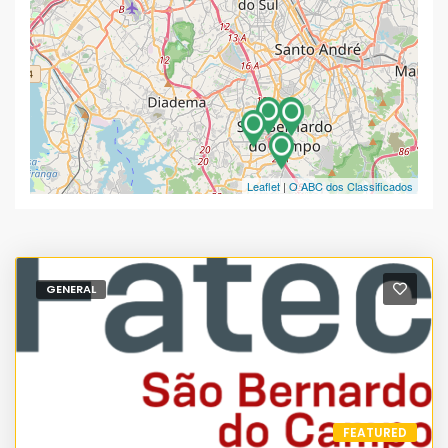
Leaflet
|
O ABC dos Classificados
GENERAL
FEATURED